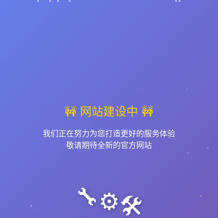
🚧 网站建设中 🚧
我们正在努力为您打造更好的服务体验
敬请期待全新的官方网站
🔧
⚙️
🛠️